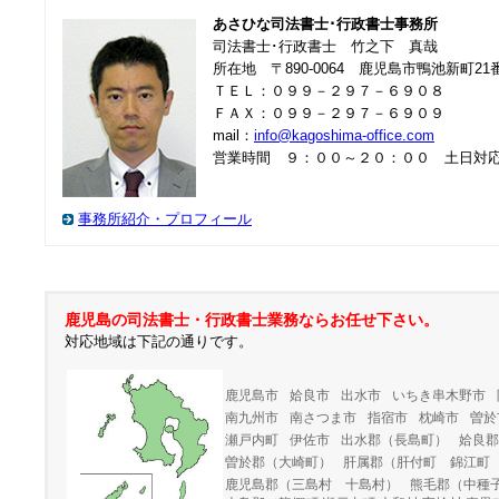
あさひな司法書士･行政書士事務所
司法書士･行政書士 竹之下 真哉
所在地 〒890-0064 鹿児島市鴨池新町2
ＴＥＬ：０９９－２９７－６９０８
ＦＡＸ：０９９－２９７－６９０９
mail：
info@kagoshima-office.com
営業時間 ９：００～２０：００ 土日対
事務所紹介・プロフィール
鹿児島の司法書士・行政書士業務ならお任せ下さい。
対応地域は下記の通りです。
鹿児島市
姶良市
出水市
いちき串木野市
南九州市
南さつま市
指宿市
枕崎市
曽於
瀬戸内町
伊佐市
出水郡（長島町）
姶良郡
曽於郡（大崎町）
肝属郡（肝付町 錦江町
鹿児島郡（三島村 十島村）
熊毛郡（中種